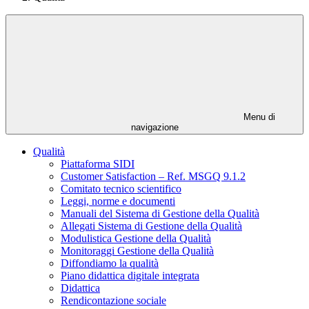
Menu di
navigazione
Qualità
Piattaforma SIDI
Customer Satisfaction – Ref. MSGQ 9.1.2
Comitato tecnico scientifico
Leggi, norme e documenti
Manuali del Sistema di Gestione della Qualità
Allegati Sistema di Gestione della Qualità
Modulistica Gestione della Qualità
Monitoraggi Gestione della Qualità
Diffondiamo la qualità
Piano didattica digitale integrata
Didattica
Rendicontazione sociale