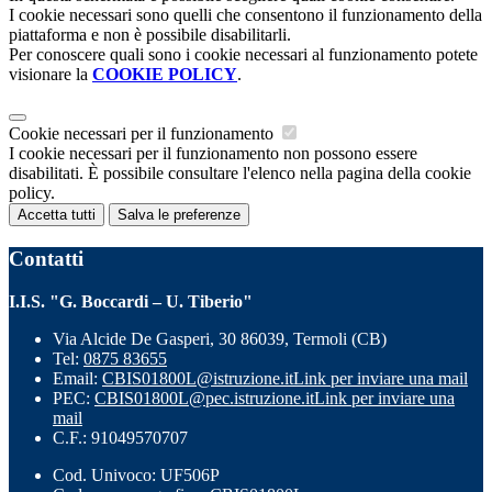
I cookie necessari sono quelli che consentono il funzionamento della
piattaforma e non è possibile disabilitarli.
Per conoscere quali sono i cookie necessari al funzionamento potete
visionare la
COOKIE POLICY
.
Cookie necessari per il funzionamento
I cookie necessari per il funzionamento non possono essere
disabilitati. È possibile consultare l'elenco nella pagina della cookie
policy.
Accetta tutti
Salva le preferenze
Contatti
I.I.S. "G. Boccardi – U. Tiberio"
Via Alcide De Gasperi, 30 86039, Termoli (CB)
Tel:
0875 83655
Email:
CBIS01800L@istruzione.it
Link per inviare una mail
PEC:
CBIS01800L@pec.istruzione.it
Link per inviare una
mail
C.F.: 91049570707
Cod. Univoco: UF506P