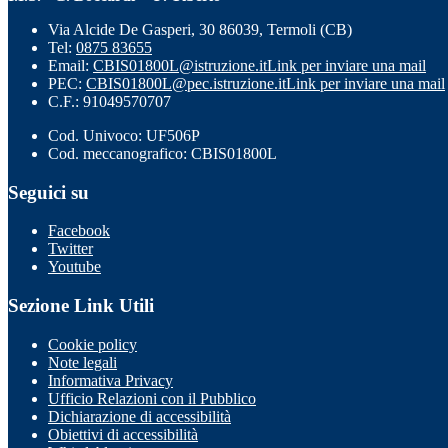
Via Alcide De Gasperi, 30 86039, Termoli (CB)
Tel:
0875 83655
Email:
CBIS01800L@istruzione.it
Link per inviare una mail
PEC:
CBIS01800L@pec.istruzione.it
Link per inviare una mail
C.F.: 91049570707
Cod. Univoco: UF506P
Cod. meccanografico: CBIS01800L
Seguici su
Facebook
Twitter
Youtube
Sezione Link Utili
Cookie policy
Note legali
Informativa Privacy
Ufficio Relazioni con il Pubblico
Dichiarazione di accessibilità
Obiettivi di accessibilità