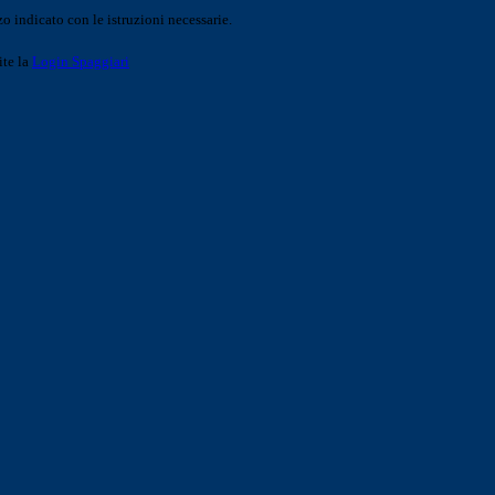
o indicato con le istruzioni necessarie.
ite la
Login Spaggiari