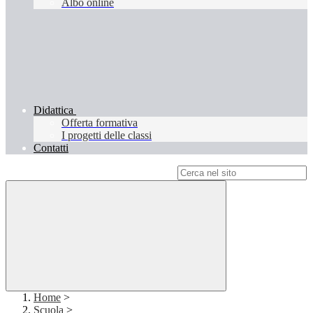
Albo online
Didattica
Offerta formativa
I progetti delle classi
Contatti
Campo di ricerca per le pagine del sito
Home
>
Scuola
>