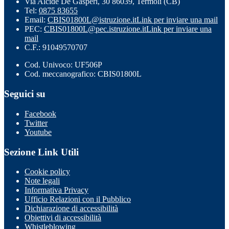
Via Alcide De Gasperi, 30 86039, Termoli (CB)
Tel:
0875 83655
Email:
CBIS01800L@istruzione.it
Link per inviare una mail
PEC:
CBIS01800L@pec.istruzione.it
Link per inviare una
mail
C.F.: 91049570707
Cod. Univoco: UF506P
Cod. meccanografico: CBIS01800L
Seguici su
Facebook
Twitter
Youtube
Sezione Link Utili
Cookie policy
Note legali
Informativa Privacy
Ufficio Relazioni con il Pubblico
Dichiarazione di accessibilità
Obiettivi di accessibilità
Whistleblowing