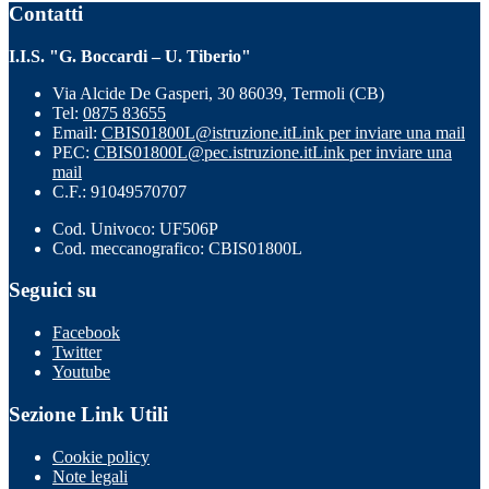
Contatti
I.I.S. "G. Boccardi – U. Tiberio"
Via Alcide De Gasperi, 30 86039, Termoli (CB)
Tel:
0875 83655
Email:
CBIS01800L@istruzione.it
Link per inviare una mail
PEC:
CBIS01800L@pec.istruzione.it
Link per inviare una
mail
C.F.: 91049570707
Cod. Univoco: UF506P
Cod. meccanografico: CBIS01800L
Seguici su
Facebook
Twitter
Youtube
Sezione Link Utili
Cookie policy
Note legali