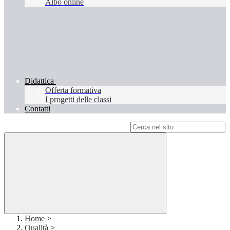
Albo online
Didattica
Offerta formativa
I progetti delle classi
Contatti
Campo di ricerca per le pagine del sito
Home
>
Qualità
>