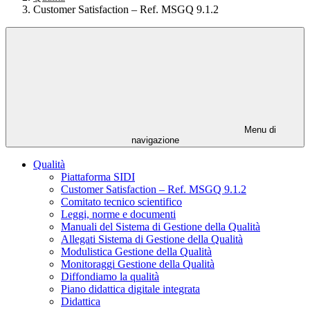
Customer Satisfaction – Ref. MSGQ 9.1.2
Menu di
navigazione
Qualità
Piattaforma SIDI
Customer Satisfaction – Ref. MSGQ 9.1.2
Comitato tecnico scientifico
Leggi, norme e documenti
Manuali del Sistema di Gestione della Qualità
Allegati Sistema di Gestione della Qualità
Modulistica Gestione della Qualità
Monitoraggi Gestione della Qualità
Diffondiamo la qualità
Piano didattica digitale integrata
Didattica