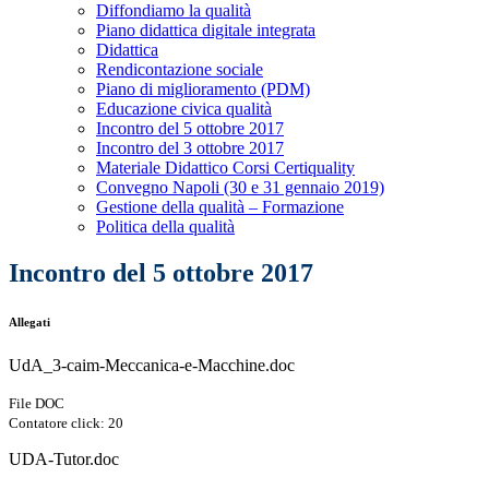
Diffondiamo la qualità
Piano didattica digitale integrata
Didattica
Rendicontazione sociale
Piano di miglioramento (PDM)
Educazione civica qualità
Incontro del 5 ottobre 2017
Incontro del 3 ottobre 2017
Materiale Didattico Corsi Certiquality
Convegno Napoli (30 e 31 gennaio 2019)
Gestione della qualità – Formazione
Politica della qualità
Incontro del 5 ottobre 2017
Allegati
UdA_3-caim-Meccanica-e-Macchine.doc
File DOC
Contatore click: 20
UDA-Tutor.doc