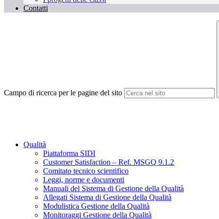
Contatti
Campo di ricerca per le pagine del sito
Qualità
Piattaforma SIDI
Customer Satisfaction – Ref. MSGQ 9.1.2
Comitato tecnico scientifico
Leggi, norme e documenti
Manuali del Sistema di Gestione della Qualità
Allegati Sistema di Gestione della Qualità
Modulistica Gestione della Qualità
Monitoraggi Gestione della Qualità