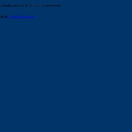
o indicato con le istruzioni necessarie.
ite la
Login Spaggiari