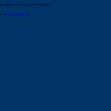
o indicato con le istruzioni necessarie.
ite la
Login Spaggiari