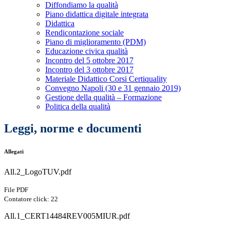
Diffondiamo la qualità
Piano didattica digitale integrata
Didattica
Rendicontazione sociale
Piano di miglioramento (PDM)
Educazione civica qualità
Incontro del 5 ottobre 2017
Incontro del 3 ottobre 2017
Materiale Didattico Corsi Certiquality
Convegno Napoli (30 e 31 gennaio 2019)
Gestione della qualità – Formazione
Politica della qualità
Leggi, norme e documenti
Allegati
All.2_LogoTUV.pdf
File PDF
Contatore click: 22
All.1_CERT14484REV005MIUR.pdf