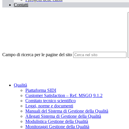
Contatti
Campo di ricerca per le pagine del sito
Qualità
Piattaforma SIDI
Customer Satisfaction – Ref. MSGQ 9.1.2
Comitato tecnico scientifico
Leggi, norme e documenti
Manuali del Sistema di Gestione della Qualità
Allegati Sistema di Gestione della Qualità
Modulistica Gestione della Qualità
Monitoraggi Gestione della Qualità