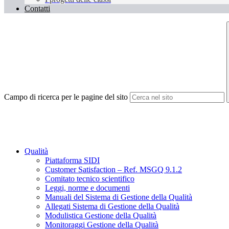
Contatti
Campo di ricerca per le pagine del sito
Qualità
Piattaforma SIDI
Customer Satisfaction – Ref. MSGQ 9.1.2
Comitato tecnico scientifico
Leggi, norme e documenti
Manuali del Sistema di Gestione della Qualità
Allegati Sistema di Gestione della Qualità
Modulistica Gestione della Qualità
Monitoraggi Gestione della Qualità