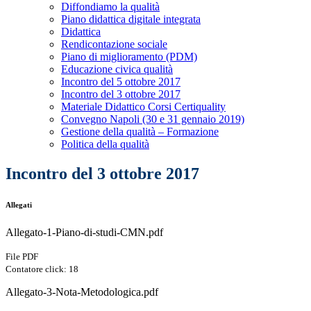
Diffondiamo la qualità
Piano didattica digitale integrata
Didattica
Rendicontazione sociale
Piano di miglioramento (PDM)
Educazione civica qualità
Incontro del 5 ottobre 2017
Incontro del 3 ottobre 2017
Materiale Didattico Corsi Certiquality
Convegno Napoli (30 e 31 gennaio 2019)
Gestione della qualità – Formazione
Politica della qualità
Incontro del 3 ottobre 2017
Allegati
Allegato-1-Piano-di-studi-CMN.pdf
File PDF
Contatore click: 18
Allegato-3-Nota-Metodologica.pdf