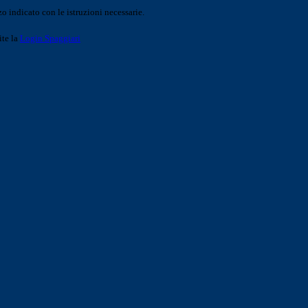
o indicato con le istruzioni necessarie.
ite la
Login Spaggiari