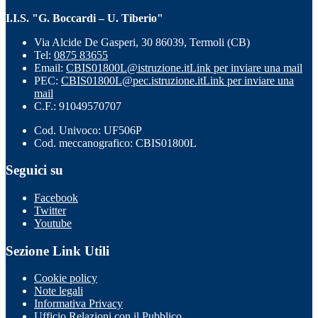
I.I.S. "G. Boccardi – U. Tiberio"
Via Alcide De Gasperi, 30 86039, Termoli (CB)
Tel:
0875 83655
Email:
CBIS01800L@istruzione.it
Link per inviare una mail
PEC:
CBIS01800L@pec.istruzione.it
Link per inviare una
mail
C.F.: 91049570707
Cod. Univoco: UF506P
Cod. meccanografico: CBIS01800L
Seguici su
Facebook
Twitter
Youtube
Sezione Link Utili
Cookie policy
Note legali
Informativa Privacy
Ufficio Relazioni con il Pubblico