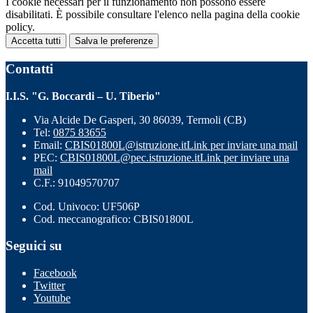
I cookie necessari per il funzionamento non possono essere
disabilitati. È possibile consultare l'elenco nella pagina della cookie
policy.
Accetta tutti
Salva le preferenze
Contatti
I.I.S. "G. Boccardi – U. Tiberio"
Via Alcide De Gasperi, 30 86039, Termoli (CB)
Tel:
0875 83655
Email:
CBIS01800L@istruzione.it
Link per inviare una mail
PEC:
CBIS01800L@pec.istruzione.it
Link per inviare una
mail
C.F.: 91049570707
Cod. Univoco: UF506P
Cod. meccanografico: CBIS01800L
Seguici su
Facebook
Twitter
Youtube