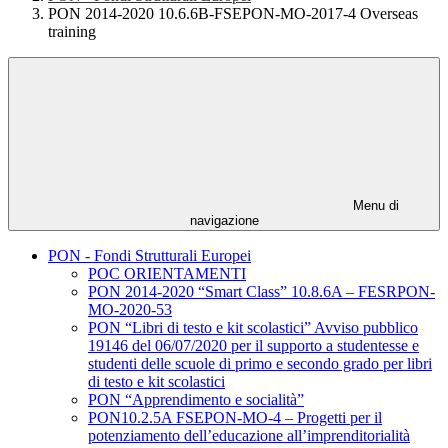
PON 2014-2020 10.6.6B-FSEPON-MO-2017-4 Overseas
training
Menu di
navigazione
PON - Fondi Strutturali Europei
POC ORIENTAMENTI
PON 2014-2020 “Smart Class” 10.8.6A – FESRPON-
MO-2020-53
PON “Libri di testo e kit scolastici” Avviso pubblico
19146 del 06/07/2020 per il supporto a studentesse e
studenti delle scuole di primo e secondo grado per libri
di testo e kit scolastici
PON “Apprendimento e socialità”
PON10.2.5A FSEPON-MO-4 – Progetti per il
potenziamento dell’educazione all’imprenditorialità