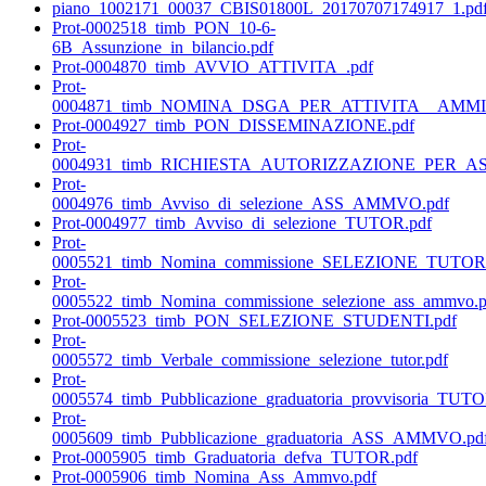
piano_1002171_00037_CBIS01800L_20170707174917_1.pd
Prot-0002518_timb_PON_10-6-
6B_Assunzione_in_bilancio.pdf
Prot-0004870_timb_AVVIO_ATTIVITA_.pdf
Prot-
0004871_timb_NOMINA_DSGA_PER_ATTIVITA__AMMI
Prot-0004927_timb_PON_DISSEMINAZIONE.pdf
Prot-
0004931_timb_RICHIESTA_AUTORIZZAZIONE_PER_A
Prot-
0004976_timb_Avviso_di_selezione_ASS_AMMVO.pdf
Prot-0004977_timb_Avviso_di_selezione_TUTOR.pdf
Prot-
0005521_timb_Nomina_commissione_SELEZIONE_TUTOR.
Prot-
0005522_timb_Nomina_commissione_selezione_ass_ammvo.p
Prot-0005523_timb_PON_SELEZIONE_STUDENTI.pdf
Prot-
0005572_timb_Verbale_commissione_selezione_tutor.pdf
Prot-
0005574_timb_Pubblicazione_graduatoria_provvisoria_TUTO
Prot-
0005609_timb_Pubblicazione_graduatoria_ASS_AMMVO.pd
Prot-0005905_timb_Graduatoria_defva_TUTOR.pdf
Prot-0005906_timb_Nomina_Ass_Ammvo.pdf