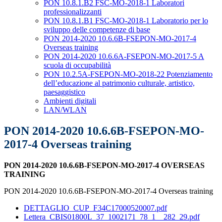
PON 10.8.1.B2 FSC-MO-2018-1 Laboratori
professionalizzanti
PON 10.8.1.B1 FSC-MO-2018-1 Laboratorio per lo
sviluppo delle competenze di base
PON 2014-2020 10.6.6B-FSEPON-MO-2017-4
Overseas training
PON 2014-2020 10.6.6A-FSEPON-MO-2017-5 A
scuola di occupabilità
PON 10.2.5A-FSEPON-MO-2018-22 Potenziamento
dell’educazione al patrimonio culturale, artistico,
paesaggistico
Ambienti digitali
LAN/WLAN
PON 2014-2020 10.6.6B-FSEPON-MO-
2017-4 Overseas training
PON 2014-2020 10.6.6B-FSEPON-MO-2017-4 OVERSEAS
TRAINING
PON 2014-2020 10.6.6B-FSEPON-MO-2017-4 Overseas training
DETTAGLIO_CUP_F34C17000520007.pdf
Lettera_CBIS01800L_37_1002171_78_1__282_29.pdf