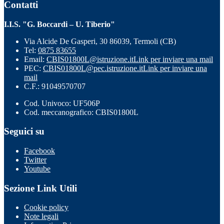
Contatti
I.I.S. "G. Boccardi – U. Tiberio"
Via Alcide De Gasperi, 30 86039, Termoli (CB)
Tel:
0875 83655
Email:
CBIS01800L@istruzione.it
Link per inviare una mail
PEC:
CBIS01800L@pec.istruzione.it
Link per inviare una
mail
C.F.: 91049570707
Cod. Univoco: UF506P
Cod. meccanografico: CBIS01800L
Seguici su
Facebook
Twitter
Youtube
Sezione Link Utili
Cookie policy
Note legali