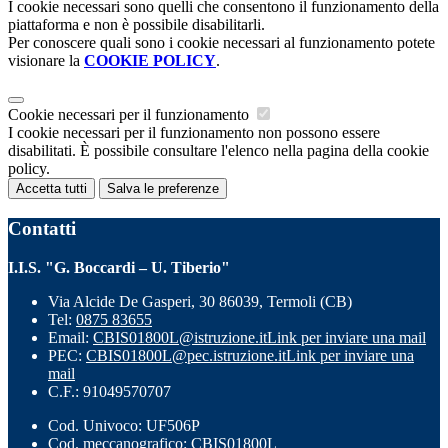
I cookie necessari sono quelli che consentono il funzionamento della
piattaforma e non è possibile disabilitarli.
Per conoscere quali sono i cookie necessari al funzionamento potete
visionare la
COOKIE POLICY
.
Cookie necessari per il funzionamento
I cookie necessari per il funzionamento non possono essere
disabilitati. È possibile consultare l'elenco nella pagina della cookie
policy.
Accetta tutti
Salva le preferenze
Contatti
I.I.S. "G. Boccardi – U. Tiberio"
Via Alcide De Gasperi, 30 86039, Termoli (CB)
Tel:
0875 83655
Email:
CBIS01800L@istruzione.it
Link per inviare una mail
PEC:
CBIS01800L@pec.istruzione.it
Link per inviare una
mail
C.F.: 91049570707
Cod. Univoco: UF506P
Cod. meccanografico: CBIS01800L