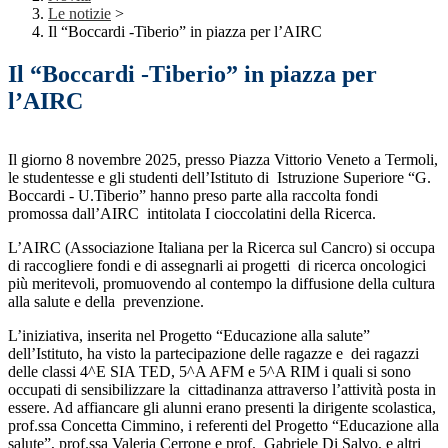
Le notizie
>
Il “Boccardi -Tiberio” in piazza per l’AIRC
Il “Boccardi -Tiberio” in piazza per
l’AIRC
Il giorno 8 novembre 2025, presso Piazza Vittorio Veneto a Termoli,
le studentesse e gli studenti dell’Istituto di Istruzione Superiore “G.
Boccardi - U.Tiberio” hanno preso parte alla raccolta fondi
promossa dall’AIRC intitolata
I cioccolatini della Ricerca
.
L’AIRC (Associazione Italiana per la Ricerca sul Cancro) si occupa
di raccogliere fondi e di assegnarli ai progetti di ricerca oncologici
più meritevoli, promuovendo al contempo la diffusione della cultura
alla salute e della prevenzione.
L’iniziativa, inserita nel Progetto “Educazione alla salute”
dell’Istituto, ha visto la partecipazione delle ragazze e dei ragazzi
delle classi 4^E SIA TED, 5^A AFM e 5^A RIM i quali si sono
occupati di sensibilizzare la cittadinanza attraverso l’attività posta in
essere. Ad affiancare gli alunni erano presenti la dirigente scolastica,
prof.ssa Concetta Cimmino, i referenti del Progetto “Educazione alla
salute”, prof.ssa Valeria Cerrone e prof. Gabriele Di Salvo, e altri