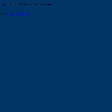
o indicato con le istruzioni necessarie.
ite la
Login Spaggiari