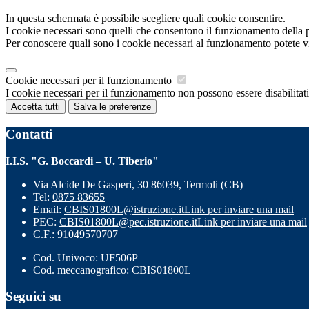
In questa schermata è possibile scegliere quali cookie consentire.
I cookie necessari sono quelli che consentono il funzionamento della pi
Per conoscere quali sono i cookie necessari al funzionamento potete v
Cookie necessari per il funzionamento
I cookie necessari per il funzionamento non possono essere disabilitati.
Accetta tutti
Salva le preferenze
Contatti
I.I.S. "G. Boccardi – U. Tiberio"
Via Alcide De Gasperi, 30 86039, Termoli (CB)
Tel:
0875 83655
Email:
CBIS01800L@istruzione.it
Link per inviare una mail
PEC:
CBIS01800L@pec.istruzione.it
Link per inviare una mail
C.F.: 91049570707
Cod. Univoco: UF506P
Cod. meccanografico: CBIS01800L
Seguici su