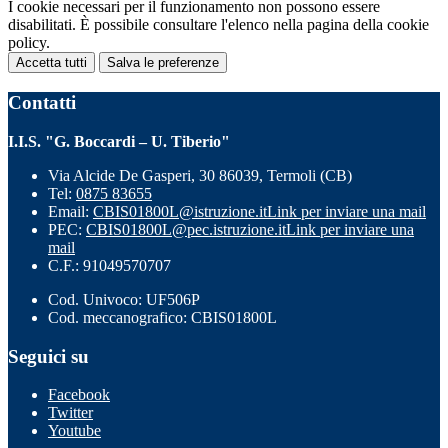
I cookie necessari per il funzionamento non possono essere
disabilitati. È possibile consultare l'elenco nella pagina della cookie
policy.
Accetta tutti
Salva le preferenze
Contatti
I.I.S. "G. Boccardi – U. Tiberio"
Via Alcide De Gasperi, 30 86039, Termoli (CB)
Tel:
0875 83655
Email:
CBIS01800L@istruzione.it
Link per inviare una mail
PEC:
CBIS01800L@pec.istruzione.it
Link per inviare una
mail
C.F.: 91049570707
Cod. Univoco: UF506P
Cod. meccanografico: CBIS01800L
Seguici su
Facebook
Twitter
Youtube